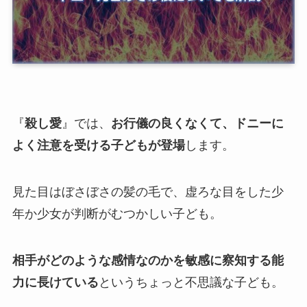
『
殺し愛
』では、
お行儀の良くなくて、ドニーに
よく注意を受ける子どもが登場
します。
見た目はぼさぼさの髪の毛で、虚ろな目をした少
年か少女が判断がむつかしい子ども。
相手がどのような感情なのかを敏感に察知する能
力に長けている
というちょっと不思議な子ども。