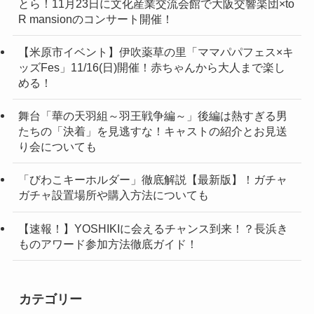
とら！11月23日に文化産業交流会館で大阪交響楽団×to
R mansionのコンサート開催！
【米原市イベント】伊吹薬草の里「ママパパフェス×キ
ッズFes」11/16(日)開催！赤ちゃんから大人まで楽し
める！
舞台「華の天羽組～羽王戦争編～」後編は熱すぎる男
たちの「決着」を見逃すな！キャストの紹介とお見送
り会についても
「びわこキーホルダー」徹底解説【最新版】！ガチャ
ガチャ設置場所や購入方法についても
【速報！】YOSHIKIに会えるチャンス到来！？長浜き
ものアワード参加方法徹底ガイド！
カテゴリー