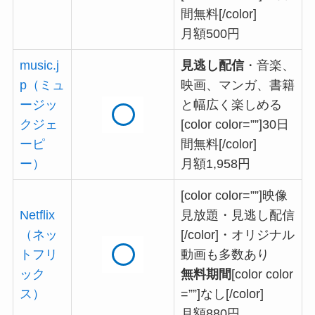
間無料[/color]
月額500円
music.j
見逃し配信
・音楽、
p（ミュ
映画、マンガ、書籍
ージッ
と幅広く楽しめる
クジェ
[color color=””]30日
ーピ
間無料[/color]
ー）
月額1,958円
[color color=””]映像
Netflix
見放題・見逃し配信
（ネッ
[/color]・オリジナル
トフリ
動画も多数あり
ック
無料期間
[color color
ス）
=””]なし[/color]
月額880円