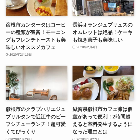
彦根市カンタータはコーヒ
長浜オランジュプリュスの
ーの種類が豊富！モーニン
オムレットは絶品！ケーキ
グもフレンチトーストも美
も焼き菓子も美味しい
味しいオススメカフェ
2020年2月4日
2020年2月16日
彦根市のクラブハリエジュ
滋賀県彦根市カフェ凛は個
ブリルタンで近江牛のビー
室があって便利！2時間超
フシチューランチ！超可愛
えると室料発生するように
くてびっくり
なった理由とは
2020年1月29日
2020年1月27日