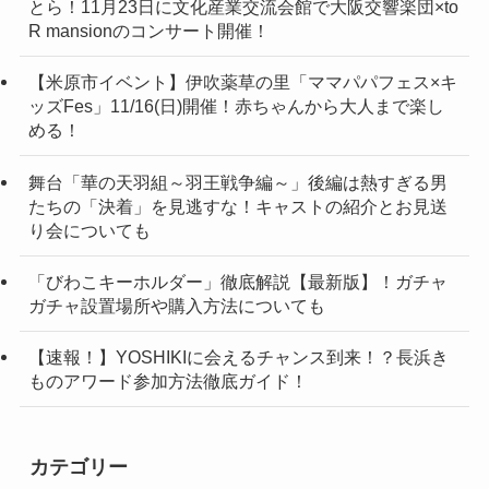
とら！11月23日に文化産業交流会館で大阪交響楽団×to
R mansionのコンサート開催！
【米原市イベント】伊吹薬草の里「ママパパフェス×キ
ッズFes」11/16(日)開催！赤ちゃんから大人まで楽し
める！
舞台「華の天羽組～羽王戦争編～」後編は熱すぎる男
たちの「決着」を見逃すな！キャストの紹介とお見送
り会についても
「びわこキーホルダー」徹底解説【最新版】！ガチャ
ガチャ設置場所や購入方法についても
【速報！】YOSHIKIに会えるチャンス到来！？長浜き
ものアワード参加方法徹底ガイド！
カテゴリー