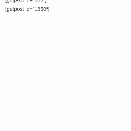
[getpost id=”1850″]